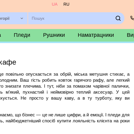
UA
RU
егорії
а
Пледи
Рушники
Наматрацники
Ви
 кафе
нце повільно опускається за обрій, міська метушня стихає, а 
олодним. Ваш гість робить ковток гарячого рафу, але легкий 
о знизати плечима. І тут, ніби за помахом чарівної палички, 
ть м’який, пухнастий і неймовірно теплий аксесуар. У цей 
охується. Не просто у вашу каву, а в ту турботу, яку ви 
наємо, що бізнес — це не лише цифри, а й емоції. І пледи для 
, найбюджетніший спосіб купити лояльність клієнта на роки 