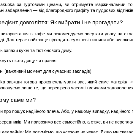
kupka за гуртовими цінами, ви отримуєте маржинальний тов
ні забарвлення — від благородного графіту та пудрових відтінків
едієнт довголіття: Як вибрати і не прогадати?
 використання в кафе ми рекомендуємо звертати увагу на скла
ді. Для терас найкраще підходять сумішеві тканини або високояк
ь запахи кухні та тютюнового диму.
хнуть після дощу чи прання.
ні (важливий момент для сучасних закладів).
ka завжди готова проконсультувати вас, який саме матеріал 
ропонуємо лише те, що перевірено часом і тисячами задоволених
ому саме ми?
и про пошук надійного плеча. Або, у нашому випадку, надійного
середників: Ми привозимо все самостійно, а отже, ви не перепл
дедлайнів: Ми розуміємо, що «сезон» не чекає. Якщо ми сказали