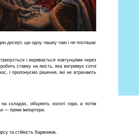
ин десерт, ще одну чашку чаю і не поспішає 
тризується і вкривається ковтунцями через 
обить ставку на якість, яка витримує сотні 
ос, і пропонуємо рішення, які не втрачають 
а складах, обіцяють золоті гори, а потім 
Ми — прямі імпортери.
су та стійкість барвників.