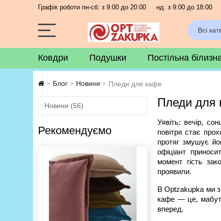
Графік роботи пн-сб: з 9:00 до 20:00
нд: з 9:00 до 18:00
Всі кат
Ковдри
Подушки
Постільна білизн
Блог
Новини
Пледи для кафе
>
>
>
Пледи для
Новини (56)
Уявіть: вечір, со
Рекомендуємо
повітря стає прох
протяг змушує йог
офіціант приноси
момент гість зак
проявили.
В Optzakupka ми з
кафе — це, мабуть
вперед.