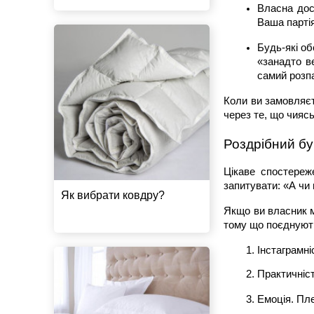
Власна дос
Ваша партія
Будь-які об
«занадто ве
самий розп
Коли ви замовляєт
через те, що чиясь
Роздрібний бу
Цікаве спостереж
запитувати: «А чи
Як вибрати ковдру?
Якщо ви власник м
тому що поєднують 
Інстаграмні
Практичніст
Емоція. Пле