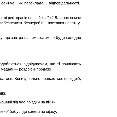
ескінченних перекладань відповідальності. 
ежі ресторанів по всій країні? Для нас немає 
абезпечити безперебійні поставки навіть у 
му, що завтра вашим гостям не буде холодно 
одобаються відвідувачам, що ті починають 
 медалі — роздрібні продажі.
ст-хев. Вони ідеально продаються вроздріб, 
дрі.
шині під час поїздки на пікнік.
еної бабусі до колеги по офісу.