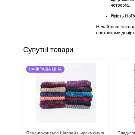
четверга.
Якість HoRe
Нехай ваш заклад 
поставками довірт
Супутні товари
НАЙКРАЩА ЦІНА
Плед-покривало Шарпей широка смуга
Плед-по