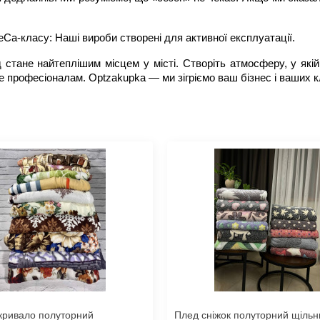
Ca-класу: Наші вироби створені для активної експлуатації.
стане найтеплішим місцем у місті. Створіть атмосферу, у якій 
е професіоналам. Optzakupka — ми зігріємо ваш бізнес і ваших кл
кривало полуторний
Плед сніжок полуторний щільн