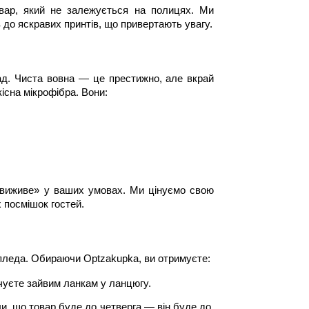
ар, який не залежується на полицях. Ми 
 до яскравих принтів, що привертають увагу.
д. Чиста вовна — це престижно, але вкрай 
існа мікрофібра. Вони:
«виживе» у ваших умовах. Ми цінуємо свою 
 посмішок гостей.
 пледа. Обираючи Optzakupka, ви отримуєте:
ачуєте зайвим ланкам у ланцюгу.
, що товар буде до четверга — він буде до 