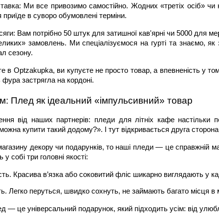
тавка: Ми все привозимо самостійно. Жодних «третіх осіб» чи н
 приїде в суворо обумовлені терміни.
сяги: Вам потрібно 50 штук для затишної кав'ярні чи 5000 для мер
ликих» замовлень. Ми спеціалізуємося на гурті та знаємо, як з
ал сезону.
е в Optzakupka, ви купуєте не просто товар, а впевненість у то
 фура застрягла на кордоні.
м: Плед як ідеальний «імпульсивний» товар
ення від наших партнерів: пледи для літніх кафе настільки п
 можна купити такий додому?». І тут відкривається друга сторона
агазину декору чи подарунків, то наші пледи — це справжній ма
у собі три головні якості:
сть. Красива в’язка або соковитий фліс шикарно виглядають у ка
ь. Легко перуться, швидко сохнуть, не займають багато місця в ма
д — це універсальний подарунок, який підходить усім: від улюбл