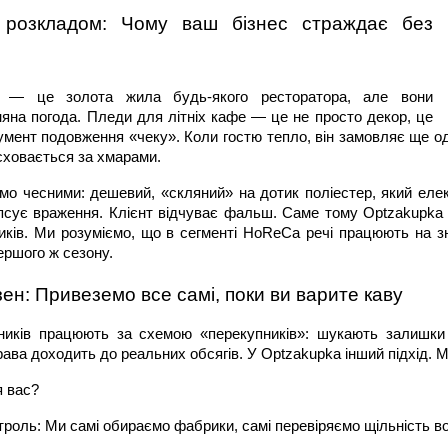
 розкладом: Чому ваш бізнес страждає без 
и — це золота жила будь-якого ресторатора, але вони 
няна погода. Пледи для літніх кафе — це не просто декор, це 
румент подовження «чеку». Коли гостю тепло, він замовляє ще од
сховається за хмарами.
о чесними: дешевий, «скляний» на дотик поліестер, який елек
іпсує враження. Клієнт відчуває фальш. Саме тому Optzakupka р
тиків. Ми розуміємо, що в сегменті HoReCa речі працюють на зн
ершого ж сезону.
зен: Привеземо все самі, поки ви варите каву
ників працюють за схемою «перекупників»: шукають залишки н
рава доходить до реальних обсягів. У Optzakupka інший підхід. 
я вас?
роль: Ми самі обираємо фабрики, самі перевіряємо щільність вор