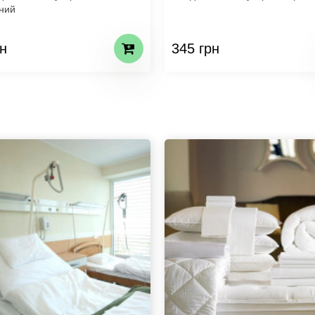
ний
н
345 грн