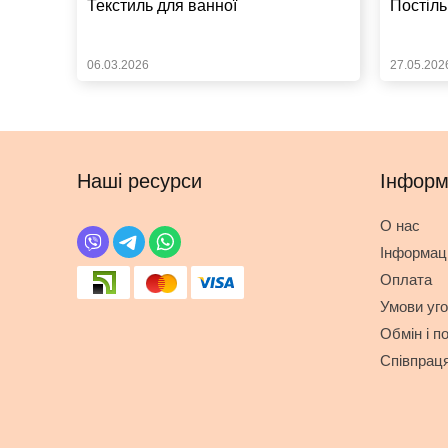
Текстиль для ванної
Постіль
06.03.2026
27.05.202
Наші ресурси
Інформ
О нас
Інформаці
Оплата
Умови уг
Обмін і п
Співпрац