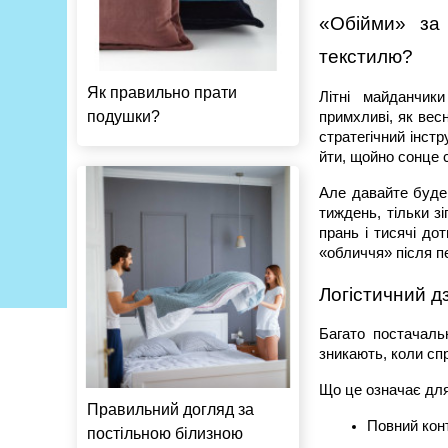
«Обійми» за
текстилю?
Як правильно прати
Літні майданчик
подушки?
примхливі, як вес
стратегічний інст
йти, щойно сонце 
Але давайте будем
тиждень, тільки з
прань і тисячі до
«обличчя» після п
Логістичний д
Багато постачаль
зникають, коли сп
Що це означає дл
Правильний догляд за
Повний конт
постільною білизною