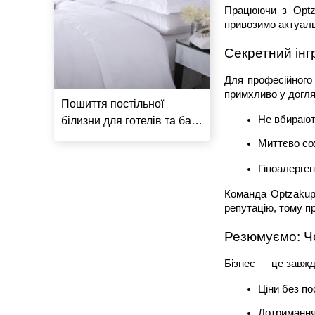
Працюючи з Optza
привозимо актуаль
Секретний інгр
Для професійного
примхливо у догля
Пошиття постільної
Не вбирают
білизни для готелів та баз
відпочинку
Миттєво со
Гіпоалерген
Команда Optzakup
репутацію, тому п
Резюмуємо: Ч
Бізнес — це завжд
Ціни без по
Дотримання 