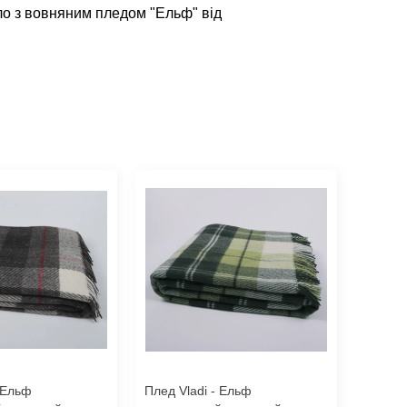
пло з вовняним пледом "Ельф" від
- Ельф
Плед Vladi - Ельф