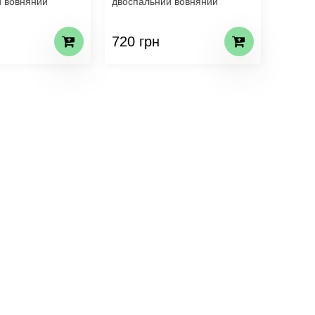
 вовняний
двоспальний вовняний
720 грн