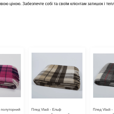
ою ціною. Забезпечте собі та своїм клієнтам затишок і те
ф полуторний
Плед Vladi - Ельф
Плед Vladi 