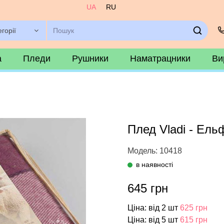
UA
RU
егорії
а
Пледи
Рушники
Наматрацники
Ви
Плед Vladi - Ель
Модель: 10418
в наявності
645 грн
Ціна: від 2 шт
625 грн
Ціна: від 5 шт
615 грн