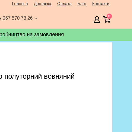
Головна
Доставка
Оплата
Блог
Контакти
0
067 570 73 26
робництво на замовлення
ф полуторний вовняний