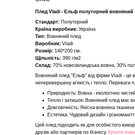
Плед Vladi - Ельф полуторний вовняний
Стандарт:
Полуторний
Країна виробник:
Україна
Тип:
Вовняний плед
Виробник:
Vladi
Розмір:
140*200 см.
Щільність:
390 г/м2
Склад:
70% новозеландська вовна, 30% пол
Вовняний плед "Ельф" від фірми Vladi - це в
неперевершену м'якість і тепло. Переваги 
Природність: Вовна - екологічно чисти
Тепло і затишок: Вовняний плед має ви
Довговічність: Якісна вовняна тканина
Естетика: Чудовий дизайн і різноманіт
Цей плед підходить як для особистого викор
друзів або партнерів по бізнесу.
Купити вовн