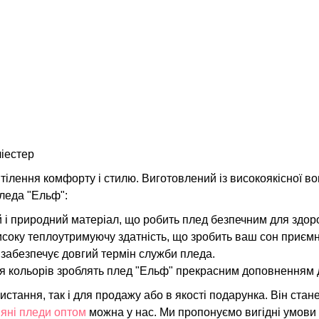
іестер
тілення комфорту і стилю. Виготовлений із високоякісної во
пледа "Ельф":
й і природний матеріал, що робить плед безпечним для здоро
соку теплоутримуючу здатність, що зробить ваш сон приємни
 забезпечує довгий термін служби пледа.
тя кольорів зроблять плед "Ельф" прекрасним доповненням дл
истання, так і для продажу або в якості подарунка. Він ста
яні пледи оптом
можна у нас. Ми пропонуємо вигідні умови 