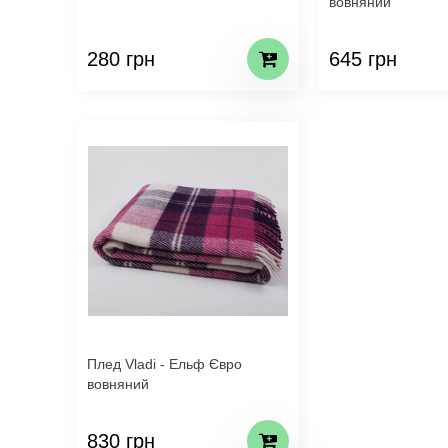
вовняний
280 грн
645 грн
Плед Vladi - Ельф Євро
вовняний
830 грн