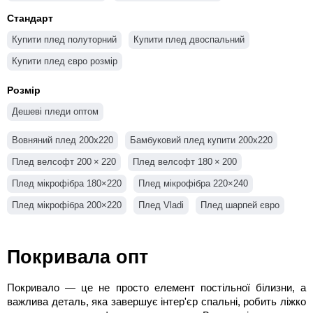
Пледи велсофт оптом
Пледи з мікрофібри оптом
Стандарт
Пледи бамбук оптом
Купити плед полуторний
Купити плед двоспальний
Купити плед євро розмір
Розмір
Дешеві пледи оптом
Вовняний плед 200х220
Бамбуковий плед купити 200х220
Плед велсофт 200 × 220
Плед велсофт 180 × 200
Плед мікрофібра 180×220
Плед мікрофібра 220×240
Плед мікрофібра 200×220
Плед Vladi
Плед шарпей євро
Плед шарпей двоспальний
Плед шарпей полуторний
Покривала опт
Покривало — це не просто елемент постільної білизни, а
важлива деталь, яка завершує інтер'єр спальні, робить ліжко