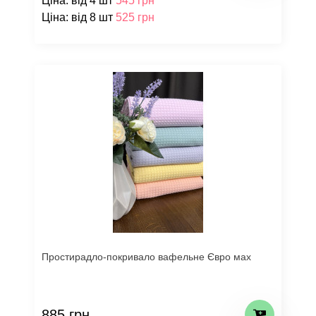
Ціна: від 4 шт
545 грн
Ціна: від 8 шт
525 грн
Простирадло-покривало вафельне Євро мах
885 грн