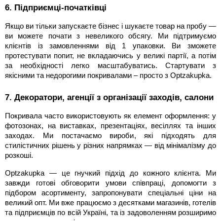
6. Підприємці-початківці
Якщо ви тільки запускаєте бізнес і шукаєте товар на пробу —
ви можете почати з невеликого обсягу. Ми підтримуємо
клієнтів із замовленнями від 1 упаковки. Ви зможете
протестувати попит, не вкладаючись у великі партії, а потім
за необхідності легко масштабуватись. Стартувати з
якісними та недорогими покривалами – просто з Optzakupka.
7. Декоратори, агенції з організації заходів, салони
Покривала часто використовують як елемент оформлення: у
фотозонах, на виставках, презентаціях, весіллях та інших
заходах. Ми постачаємо вироби, які підходять для
стилістичних рішень у різних напрямках — від мінімалізму до
розкоші.
Optzakupka — це гнучкий підхід до кожного клієнта. Ми
завжди готові обговорити умови співпраці, допомогти з
підбором асортименту, запропонувати спеціальні ціни на
великий опт. Ми вже працюємо з десятками магазинів, готелів
та підприємців по всій Україні, та із задоволенням розширимо