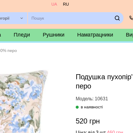
UA
RU
егорії
а
Пледи
Рушники
Наматрацники
Ви
90% перо
Подушка пухопір
перо
Модель: 10631
в наявності
520 грн
Ціна: від 3 шт
460 грн