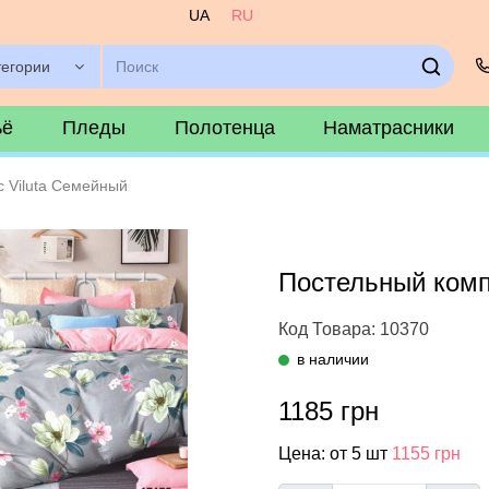
UA
RU
тегории
ьё
Пледы
Полотенца
Наматрасники
 Viluta Семейный
Постельный комп
Код Товара: 10370
в наличии
1185 грн
Цена: от 5 шт
1155 грн