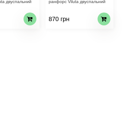
uta двуспальний
ранфорс Viluta двуспальний
870 грн