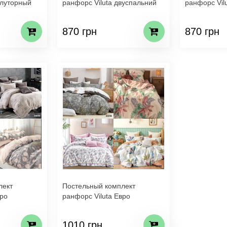
олуторный
ранфорс Viluta двуспальний
ранфорс Vil
870 грн
870 грн
лект
Постельный комплект
вро
ранфорс Viluta Евро
1010 грн