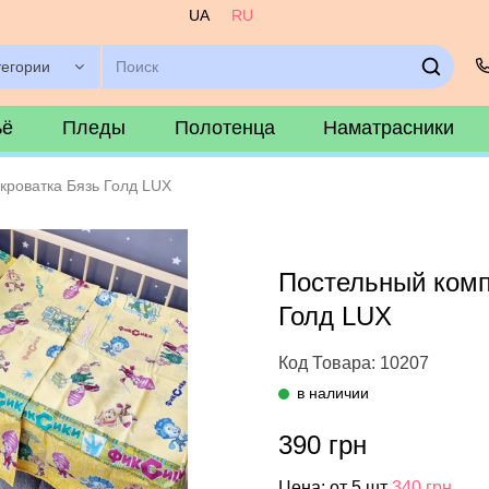
UA
RU
тегории
ьё
Пледы
Полотенца
Наматрасники
кроватка Бязь Голд LUX
Постельный комп
Голд LUX
Код Товара: 10207
в наличии
390 грн
Цена: от 5 шт
340 грн