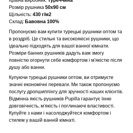
Країна виробник:
Туреччина
Розмір рушника
50х90 см
Щільність:
430 г/м2
Склад:
Бавовна 100%
Пропонуємо вам купити турецькі рушники оптом та
в роздріб. Це стильні та високоякісні рушники, що
ідеально підходять для вашої ванної кімнати.
Розміри банних рушників дадуть вам змогу
повністю огорнути себе комфортом і м'якістю після
душу або ванни.
Купуючи турецькі рушники оптом, ви отримуєте
значні економічні переваги. Ми також пропонуємо
послугу дропшиппінгу для зручності наших клієнтів.
Відмінна якість рушників Pupilla гарантує їхню
довговічність, м'якість і поглинаючі властивості.
Купуйте з нами і насолоджуйтеся комфортом і
стилем у вашій ванній кімнаті.