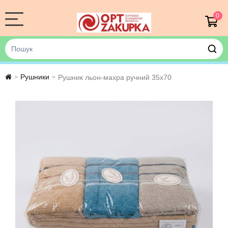
0
Рушники
Рушник льон-махра ручний 35х70
>
>