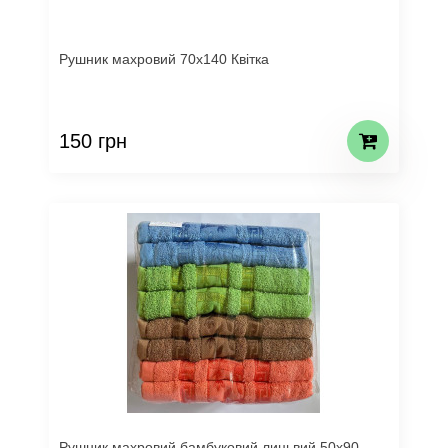
Рушник махровий 70х140 Квітка
150 грн
Рушник махровий бамбуковий лицьвий 50х90