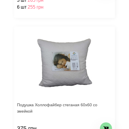
3 шт
265 грн
6 шт
255 грн
Подушка Холлофайбер стеганая 60х60 со
змейкой
375 грн