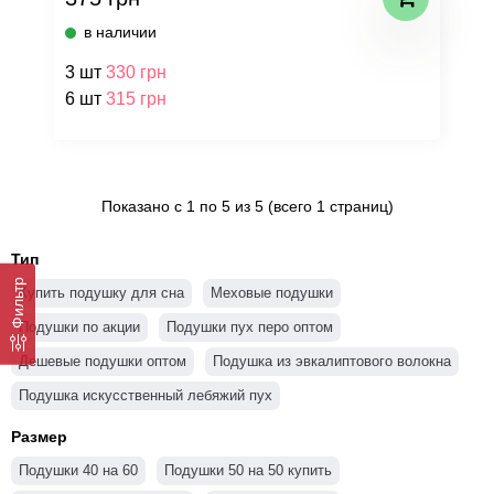
в наличии
3 шт
330 грн
6 шт
315 грн
Показано с 1 по 5 из 5 (всего 1 страниц)
Тип
Фильтр
Купить подушку для сна
Меховые подушки
Подушки по акции
Подушки пух перо оптом
Дешевые подушки оптом
Подушка из эвкалиптового волокна
Подушка искусственный лебяжий пух
Купить силиконовые подушки
Подушки холлофайбер оптом
Размер
Подушки ортопедические оптом
Подушки бамбуковые оптом
Подушки 40 на 60
Подушки 50 на 50 купить