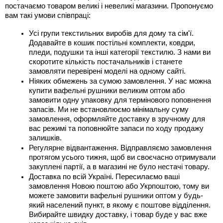
постачаємо товаром великі і невеликі магазини. Пропонуємо 
вам такі умови співпраці:
Усі групи текстильних виробів для дому та сім'ї. 
Додавайте в кошик постільні комплекти, ковдри, 
пледи, подушки та інші категорії текстилю. З нами ви 
скоротите кількість постачальників і станете 
замовляти перевірені моделі на одному сайті.
Ніяких обмежень за сумою замовлення. У нас можна 
купити вафельні рушники великим оптом або 
замовити одну упаковку для термінового поповнення 
запасів. Ми не встановлюємо мінімальну суму 
замовлення, оформляйте доставку в зручному для 
вас режимі та поповнюйте запаси по ходу продажу 
залишків.
Регулярне відвантаження. Відправляємо замовлення 
протягом усього тижня, щоб ви своєчасно отримували 
закуплені партії, а в магазині не було нестачі товару.
Доставка по всій Україні. Пересилаємо ваші 
замовлення Новою поштою або Укрпоштою, тому ви 
можете замовити вафельні рушники оптом у будь-
який населений пункт, в якому є поштове відділення. 
Вибирайте швидку доставку, і товар буде у вас вже 