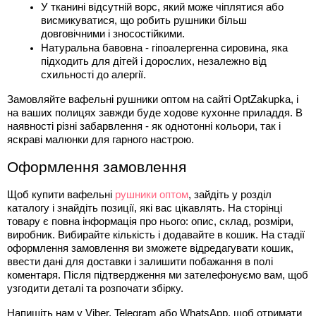
У тканині відсутній ворс, який може чіплятися або 
висмикуватися, що робить рушники більш 
довговічними і зносостійкими.
Натуральна бавовна - гіпоалергенна сировина, яка 
підходить для дітей і дорослих, незалежно від 
схильності до алергії.
Замовляйте вафельні рушники оптом на сайті OptZakupka, і 
на ваших полицях завжди буде ходове кухонне приладдя. В 
наявності різні забарвлення - як однотонні кольори, так і 
яскраві малюнки для гарного настрою.
Оформлення замовлення
Щоб купити вафельні 
рушники оптом
, зайдіть у розділ 
каталогу і знайдіть позиції, які вас цікавлять. На сторінці 
товару є повна інформація про нього: опис, склад, розміри, 
виробник. Вибирайте кількість і додавайте в кошик. На стадії 
оформлення замовлення ви зможете відредагувати кошик, 
ввести дані для доставки і залишити побажання в полі 
коментаря. Після підтвердження ми зателефонуємо вам, щоб 
узгодити деталі та розпочати збірку.
Напишіть нам у Viber, Telegram або WhatsApp, щоб отримати 