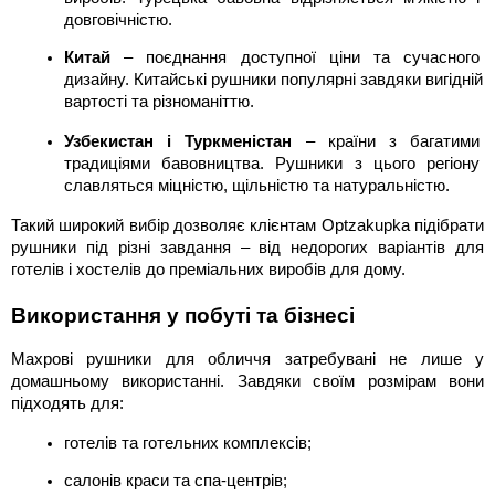
довговічністю.
Китай
 – поєднання доступної ціни та сучасного 
дизайну. Китайські рушники популярні завдяки вигідній 
вартості та різноманіттю.
Узбекистан і Туркменістан
 – країни з багатими 
традиціями бавовництва. Рушники з цього регіону 
славляться міцністю, щільністю та натуральністю.
Такий широкий вибір дозволяє клієнтам Optzakupka підібрати 
рушники під різні завдання – від недорогих варіантів для 
готелів і хостелів до преміальних виробів для дому.
Використання у побуті та бізнесі
Махрові рушники для обличчя затребувані не лише у 
домашньому використанні. Завдяки своїм розмірам вони 
підходять для:
готелів та готельних комплексів;
салонів краси та спа-центрів;