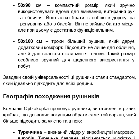
50х90 см
 – компактний розмір, який зручно 
використовувати вдома для вмивання, витирання рук 
та обличчя. Його легко брати із собою в дорогу, на 
тренування або в басейн. Він не займає багато місця, 
але при цьому є достатньо функціональним.
50х100 см
 – трохи більший рушник, який дарує 
додатковий комфорт. Підходить не лише для обличчя, 
але й для волосся після миття голови. Такий розмір 
особливо зручний для щоденного використання у 
побуті.
Завдяки своїй універсальності ці рушники стали стандартом, 
який ідеально підходить для всієї родини.
Географія походження рушників
Компанія Optzakupka пропонує рушники, виготовлені в різних 
країнах, що дозволяє покупцям обрати саме той варіант, який 
більше підходить за якістю та ціною:
Туреччина
 – визнаний лідер у виробництві махрових 
виробів. Турецька бавовна відрізняється м’якістю і 