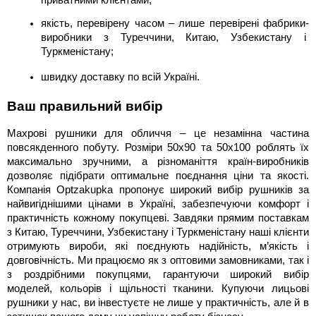
якість, перевірену часом – лише перевірені фабрики-
виробники з Туреччини, Китаю, Узбекистану і 
Туркменістану;
швидку доставку по всій Україні.
Ваш правильний вибір
Махрові рушники для обличчя – це незамінна частина 
повсякденного побуту. Розміри 50х90 та 50х100 роблять їх 
максимально зручними, а різноманіття країн-виробників 
дозволяє підібрати оптимальне поєднання ціни та якості. 
Компанія Optzakupka пропонує широкий вибір рушників за 
найвигіднішими цінами в Україні, забезпечуючи комфорт і 
практичність кожному покупцеві. Завдяки прямим поставкам 
з Китаю, Туреччини, Узбекистану і Туркменістану наші клієнти 
отримують вироби, які поєднують надійність, м’якість і 
довговічність. Ми працюємо як з оптовими замовниками, так і 
з роздрібними покупцями, гарантуючи широкий вибір 
моделей, кольорів і щільності тканини. Купуючи лицьові 
рушники у нас, ви інвестуєте не лише у практичність, але й в 