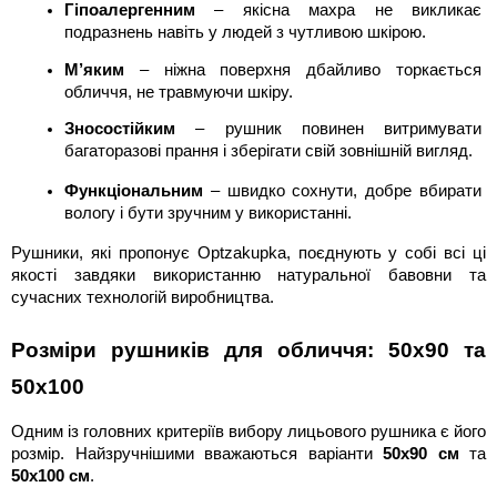
Гіпоалергенним
 – якісна махра не викликає 
подразнень навіть у людей з чутливою шкірою.
М’яким
 – ніжна поверхня дбайливо торкається 
обличчя, не травмуючи шкіру.
Зносостійким
 – рушник повинен витримувати 
багаторазові прання і зберігати свій зовнішній вигляд.
Функціональним
 – швидко сохнути, добре вбирати 
вологу і бути зручним у використанні.
Рушники, які пропонує Optzakupka, поєднують у собі всі ці 
якості завдяки використанню натуральної бавовни та 
сучасних технологій виробництва.
Розміри рушників для обличчя: 50х90 та 
50х100
Одним із головних критеріїв вибору лицьового рушника є його 
розмір. Найзручнішими вважаються варіанти 
50х90 см
 та 
50х100 см
.