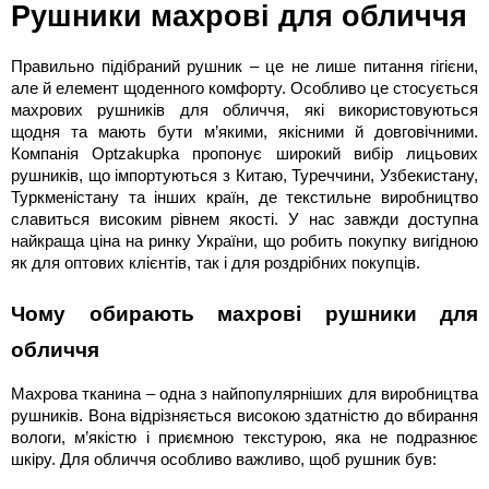
Рушники махрові для обличчя
Правильно підібраний рушник – це не лише питання гігієни, 
але й елемент щоденного комфорту. Особливо це стосується 
махрових рушників для обличчя, які використовуються 
щодня та мають бути м’якими, якісними й довговічними. 
Компанія Optzakupka пропонує широкий вибір лицьових 
рушників, що імпортуються з Китаю, Туреччини, Узбекистану, 
Туркменістану та інших країн, де текстильне виробництво 
славиться високим рівнем якості. У нас завжди доступна 
найкраща ціна на ринку України, що робить покупку вигідною 
як для оптових клієнтів, так і для роздрібних покупців.
Чому обирають махрові рушники для 
обличчя
Махрова тканина – одна з найпопулярніших для виробництва 
рушників. Вона відрізняється високою здатністю до вбирання 
вологи, м’якістю і приємною текстурою, яка не подразнює 
шкіру. Для обличчя особливо важливо, щоб рушник був: