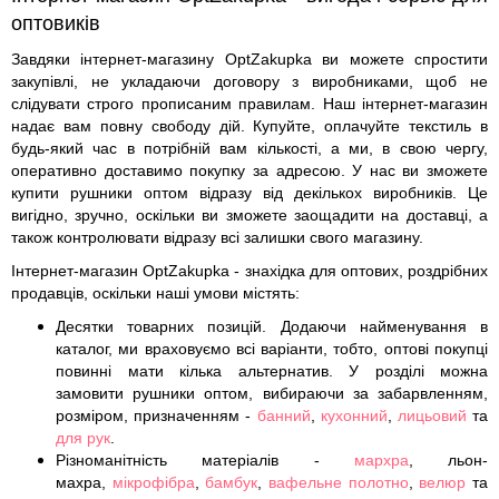
оптовиків
Завдяки інтернет-магазину OptZakupka ви можете спростити
закупівлі, не укладаючи договору з виробниками, щоб не
слідувати строго прописаним правилам. Наш інтернет-магазин
надає вам повну свободу дій. Купуйте, оплачуйте текстиль в
будь-який час в потрібній вам кількості, а ми, в свою чергу,
оперативно доставимо покупку за адресою. У нас ви зможете
купити рушники оптом відразу від декількох виробників. Це
вигідно, зручно, оскільки ви зможете заощадити на доставці, а
також контролювати відразу всі залишки свого магазину.
Інтернет-магазин OptZakupka - знахідка для оптових, роздрібних
продавців, оскільки наші умови містять:
Десятки товарних позицій. Додаючи найменування в
каталог, ми враховуємо всі варіанти, тобто, оптові покупці
повинні мати кілька альтернатив. У розділі можна
замовити рушники оптом, вибираючи за забарвленням,
розміром, призначенням -
банний
,
кухонний
,
лицьовий
та
для рук
.
Різноманітність матеріалів -
мархра
,
льон-
махра,
мікрофібра
,
бамбук
,
вафельне полотно
,
велюр
та