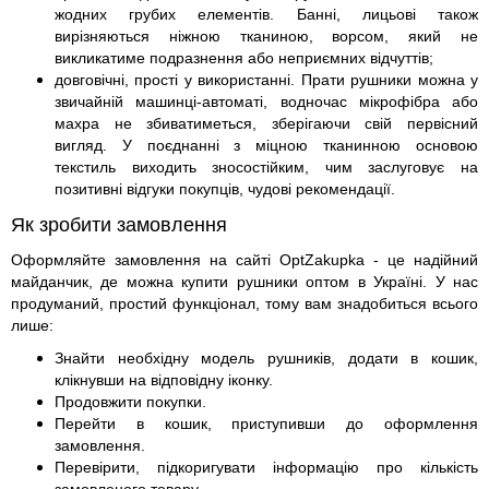
жодних грубих елементів. Банні, лицьові також
вирізняються ніжною тканиною, ворсом, який не
викликатиме подразнення або неприємних відчуттів;
довговічні, прості у використанні. Прати рушники можна у
звичайній машинці-автоматі, водночас мікрофібра або
махра не збиватиметься, зберігаючи свій первісний
вигляд. У поєднанні з міцною тканинною основою
текстиль виходить зносостійким, чим заслуговує на
позитивні відгуки покупців, чудові рекомендації.
Як зробити замовлення
Оформляйте замовлення на сайті OptZakupka - це надійний
майданчик, де можна купити рушники оптом в Україні. У нас
продуманий, простий функціонал, тому вам знадобиться всього
лише:
Знайти необхідну модель рушників, додати в кошик,
клікнувши на відповідну іконку.
Продовжити покупки.
Перейти в кошик, приступивши до оформлення
замовлення.
Перевірити, підкоригувати інформацію про кількість