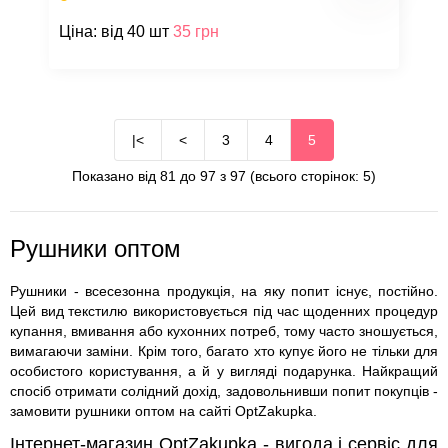
Ціна: від 40 шт
35 грн
|<
<
3
4
5
Показано від 81 до 97 з 97 (всього сторінок: 5)
Рушники оптом
Рушники - всесезонна продукція, на яку попит існує, постійно.
Цей вид текстилю використовується під час щоденних процедур
купання, вмивання або кухонних потреб, тому часто зношується,
вимагаючи заміни. Крім того, багато хто купує його не тільки для
особистого користування, а й у вигляді подарунка. Найкращий
спосіб отримати солідний дохід, задовольнивши попит покупців -
замовити рушники оптом на сайті OptZakupka.
Інтернет-магазин OptZakupka - вигода і сервіс для