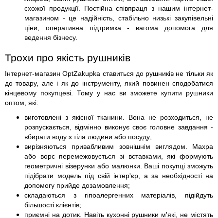
схожої продукції. Постійна співпраця з нашим інтернет-
магазином - це надійність, стабільно низькі закупівельні
ціни, оперативна підтримка - вагома допомога для
ведення бізнесу.
Трохи про якість рушників
Інтернет-магазин OptZakupka ставиться до рушників не тільки як
до товару, але і як до інструменту, який повинен сподобатися
кінцевому покупцеві. Тому у нас ви зможете купити рушники
оптом, які:
виготовлені з якісної тканини. Вона не розходиться, не
розпускається, відмінно виконує своє головне завдання -
вбирати воду з тіла людини або посуду;
вирізняються привабливим зовнішнім виглядом. Махра
або ворс перемежовується зі вставками, які формують
геометричні візерунки або малюнки. Ваші покупці зможуть
підібрати модель під свій інтер'єр, а за необхідності на
допомогу прийде дозамовлення;
складаються з гіпоалергенних матеріалів, підійдуть
більшості клієнтів;
приємні на дотик. Навіть кухонні рушники м'які, не містять