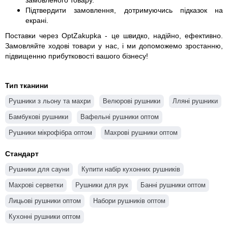
замовленого товару.
Підтвердити замовлення, дотримуючись підказок на
екрані.
Поставки через OptZakupka - це швидко, надійно, ефективно.
Замовляйте ходові товари у нас, і ми допоможемо зростанню,
підвищенню прибутковості вашого бізнесу!
Тип тканини
Рушники з льону та махри
Велюрові рушники
Лляні рушники
Бамбукові рушники
Вафельні рушники оптом
Рушники мікрофібра оптом
Махрові рушники оптом
Стандарт
Рушники для сауни
Купити набір кухонних рушників
Махрові серветки
Рушники для рук
Банні рушники оптом
Лицьові рушники оптом
Набори рушників оптом
Кухонні рушники оптом