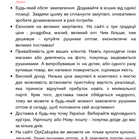
льон
.
Будь-який обсяг замовлення. Додавайте в кошик від однієї
позиції. Завдяки цьому ви сплануєте закупівлі, оперативно
зробите дозамовлення в разі потреби.
Економія на великих закупівлях. На сайті є три градації
ціни - роздрібна, малий, великий опт. Чим більше, тим
дешевше - купуйте рушники оптом, економлячи на
великих поставках!
Привабливість для ваших клієнтів. Навіть проходячи повз
магазин або дивлячись на фото, покупець зацікавиться
рушниками. А випробувавши їх на дотик, або одного разу
купивши товар, він напевно повернеться, оцінивши якість.
Високий дохід. Низька ціна закупівлі в комплексі з якістю
дає можливість встановити пристойну вартість реалізації,
яка принесе відчутний прибуток навіть з мінімальної
партії. Крім того, доставка також обійдеться недорого,
тому ви можете в будь-який момент замовляти рушники
оптом зі складу, щоб поповнити свій асортимент.
Доставка в будь-яку точку України. Вибирайте відповідного
кур'єра, Укрпошту або Нову пошту - покупка доїде до вас
за кілька днів.
На сайті OptZakupka ви зможете не тільки купити кухонні,
лицьові, банні рушники оптом, а й замовити партію іншої